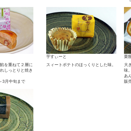
芋すぃーと
栗
餡を重ねて２層に
スィートポテトのほっくりとした味。
大
れしっとりと焼き
味
あ
～3月中旬まで
販