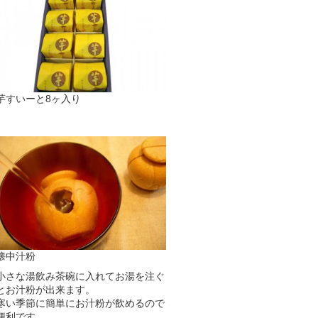
芋すいーと8ヶ入り
懐中汁粉
小さな湯飲み茶碗に入れてお湯を注ぐ
とお汁粉が出来ます。
寒い季節に簡単にお汁粉が飲めるので
便利です。