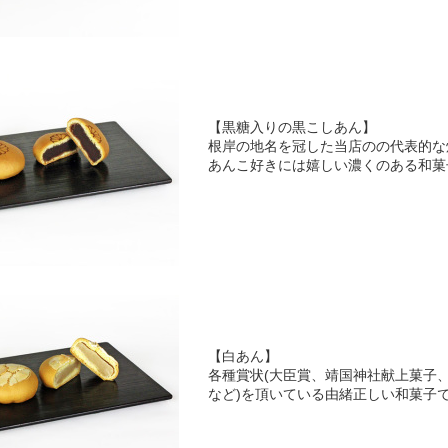
【黒糖入りの黒こしあん】
根岸の地名を冠した当店のの代表的な
あんこ好きには嬉しい濃くのある和菓
【白あん】
各種賞状(大臣賞、靖国神社献上菓子
など)を頂いている由緒正しい和菓子