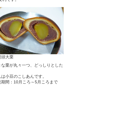
饅頭大栗
きな栗が丸々一つ、どっしりとした
。
んは小豆のこしあんです。
売期間：10月ころ～5月ころまで